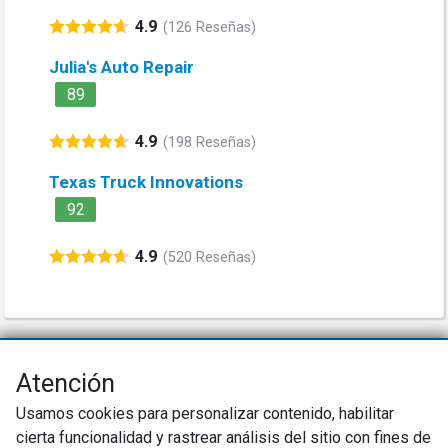
4.9
(126 Reseñas)
Julia's Auto Repair
89
4.9
(198 Reseñas)
Texas Truck Innovations
92
4.9
(520 Reseñas)
Atención
Net Promoter® NPS®, NPS Prism®, y los emoticonos relacionados con
NPS son marcas registradas de Bain & Company, Inc., Satmetrix Systems,
Usamos cookies para personalizar contenido, habilitar
Inc., y Fred Reichheld. Net Promoter Score™ y Net Promoter System™ son
marcas de servicio de Bain & Company, Inc., y Fred Reichheld.
cierta funcionalidad y rastrear análisis del sitio con fines de