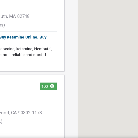
uth, MA 02748
as)
 Buy Ketamine Online, Buy
 cocaine, ketamine, Nembutal,
he most reliable and most d
100
ewood, CA 90302-1178
s)