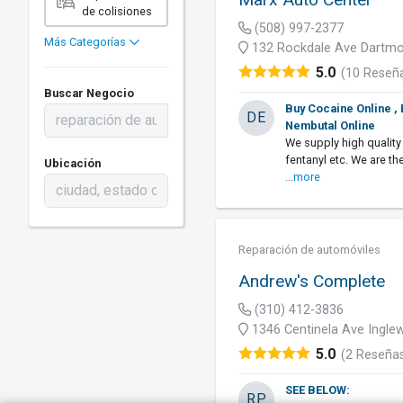
de colisiones
(508) 997-2377
Más Categorías
132 Rockdale Ave Dartmo
5.0
(10 Reseñ
Buscar Negocio
Buy Cocaine Online ,
DE
Nembutal Online
We supply high quality
fentanyl etc. We are t
Ubicación
...more
Reparación de automóviles
Andrew's Complete
(310) 412-3836
1346 Centinela Ave Ingl
5.0
(2 Reseña
SEE BELOW:
RP