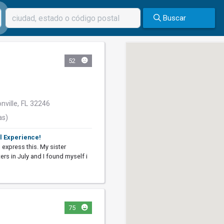
Buscar
52
ville, FL 32246
as)
l Experience!
o express this. My sister
s in July and I found myself i
75