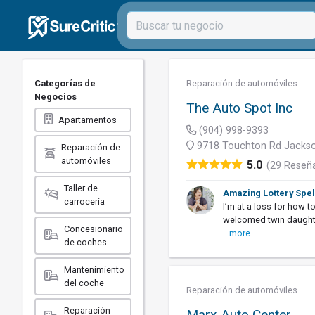
Categorías de
Reparación de automóviles
Negocios
The Auto Spot Inc
Apartamentos
(904) 998-9393
9718 Touchton Rd Jackson
Reparación de
automóviles
5.0
(29 Reseñ
Taller de
Amazing Lottery Spel
CV
carrocería
I’m at a loss for how t
welcomed twin daughter
Concesionario
...more
de coches
Mantenimiento
del coche
Reparación de automóviles
Reparación
Marx Auto Center