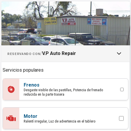
Programar una cita con V.P Aut
/
V.P Auto Repair
RESERVANDO CON
Servicios populares
Frenos
Desgaste visible de las pastillas, Potencia de frenado
reducida en la parte trasera
Motor
Ralentí irregular, Luz de advertencia en el tablero