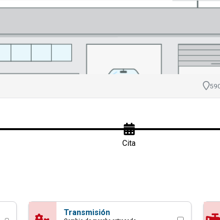
ita con Ron's Auto Se
590
Cita
Transmisión