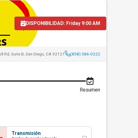
rmasters
DISPONIBILIDAD: Friday 9:00 AM
ll Rd, Suite B, San Diego, CA 92121
(858) 586-0222
Resumen
Transmisión